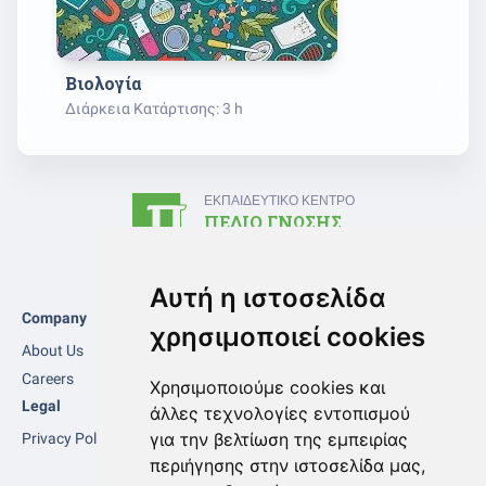
Βιολογία
Διάρκεια Κατάρτισης: 3 h
ΕΚΠΑΙΔΕΥΤΙΚΟ ΚΕΝΤΡΟ
ΠΕΔΙΟ ΓΝΩΣΗΣ
Αυτή η ιστοσελίδα
Company
Επικοινωνία
χρησιμοποιεί cookies
pin_drop
About Us
Λεωφ. Μακαρίου 87, 1ος όροφος,
Careers
2223 Λατσιά, Λευκωσία, Κύπρος
Χρησιμοποιούμε cookies και
Legal
Κέντρο
Φροντιστήριο
άλλες τεχνολογίες εντοπισμού
Επαγγελματικής
Μαθητών
για την βελτίωση της εμπειρίας
Privacy Policy
Κατάρτισης
phone
+35799858857
περιήγησης στην ιστοσελίδα μας,
(ΑνΑΔ)