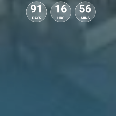
91
16
56
DAYS
HRS
MINS