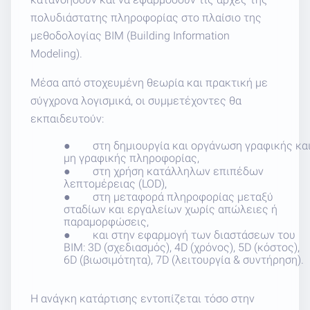
πολυδιάστατης πληροφορίας στο πλαίσιο της
μεθοδολογίας
BIM
(
Building
Information
Modeling
).
Μέσα από στοχευμένη θεωρία και πρακτική με
σύγχρονα λογισμικά, οι συμμετέχοντες θα
εκπαιδευτούν:
●
στη δημιουργία και οργάνωση γραφικής κα
μη γραφικής πληροφορίας,
●
στη χρήση κατάλληλων επιπέδων
λεπτομέρειας (
LOD
),
●
στη μεταφορά πληροφορίας μεταξύ
σταδίων και εργαλείων χωρίς απώλειες ή
παραμορφώσεις,
●
και στην εφαρμογή των διαστάσεων του
BIM
: 3
D
(σχεδιασμός), 4
D
(χρόνος), 5
D
(κόστος),
6
D
(βιωσιμότητα), 7
D
(λειτουργία & συντήρηση).
Η ανάγκη κατάρτισης εντοπίζεται τόσο στην