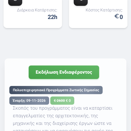
Διάρκεια Κατάρτισης:
Κόστος Κατάρτισης:
euro_symbol
22h
0
Εκδήλωση Ενδιαφέροντος
Πολυεπιχειρησιακά Προγράμματα Ζωτικής Σημασίας
Έναρξη: 09-11-2026
€ 2600
€ 0
Σκοπός του προγράμματος είναι να καταρτίσει
επαγγελματίες της αρχιτεκτονικής, της
μηχανικής και της διαχείρισης έργων ώστε να
κατανοήσουν και να εφαρμόσουν τις αρχές της