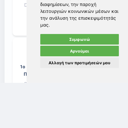
διαφημίσεων, την παροχή
Date added: 11-09-2024
λειτουργιών κοινωνικών μέσων και
την ανάλυση της επισκεψιμότητάς
download
tv
μας.
Συμφωνώ
Αρνούμαι
Αλλαγή των προτιμήσεών μου
1o Βήμα: Εγγραφή Νομικού
Προσώπου (Εργοδότης)
Date added: 11-09-2024
download
tv