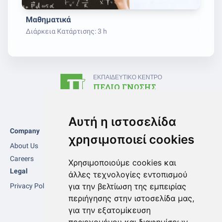
Μαθηματικά
Διάρκεια Κατάρτισης: 3 h
ΕΚΠΑΙΔΕΥΤΙΚΟ ΚΕΝΤΡΟ
ΠΕΔΙΟ ΓΝΩΣΗΣ
Αυτή η ιστοσελίδα
Company
Επικοινωνία
χρησιμοποιεί cookies
pin_drop
About Us
Λεωφ. Μακαρίου 87, 1ος όροφος,
Careers
2223 Λατσιά, Λευκωσία, Κύπρος
Χρησιμοποιούμε cookies και
Legal
Κέντρο
Φροντιστήριο
άλλες τεχνολογίες εντοπισμού
Επαγγελματικής
Μαθητών
για την βελτίωση της εμπειρίας
Privacy Policy
Κατάρτισης
phone
+35799858857
περιήγησης στην ιστοσελίδα μας,
(ΑνΑΔ)
για την εξατομίκευση
phone
70 000314
phone
99389135