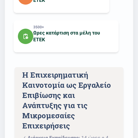
ΕΤΕΚ
3500+
Ωρες κατάρτιση στα μέλη του
pending_actions
ΕΤΕΚ
Η Επιχειρηματική
Καινοτομία ως Εργαλείο
Επιβίωσης και
Ανάπτυξης για τις
Μικρομεσαίες
Επιχειρήσεις
✓
Διάρκεια Εκπαίδευσης:
14 ώρες + 4