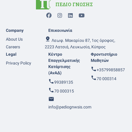
ΠΕΔΙΟ ΓΝΩΣΗΣ
Company
Επικοινωνία
pin_drop
About Us
Λεωφ. Μακαρίου 87, 1ος όροφος,
Careers
2223 Λατσιά, Λευκωσία, Κύπρος
Legal
Κέντρο
Φροντιστήριο
Επαγγελματικής
Μαθητών
Privacy Policy
Κατάρτισης
phone
+35799858857
(ΑνΑΔ)
phone
70 000314
phone
99389135
phone
70 000315
mail
info@pediognwsis.com