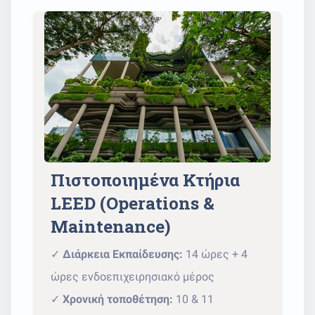
Πιστοποιημένα Κτήρια
LEED (Operations &
Maintenance)
✓
Διάρκεια Εκπαίδευσης:
14 ώρες + 4
ώρες ενδοεπιχειρησιακό μέρος
✓
Χρονική τοποθέτηση:
10 & 11