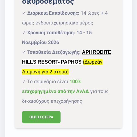
σκυροδέματος
✓
Διάρκεια Εκπαίδευσης:
14 ώρες + 4
ώρες ενδοεπιχειρησιακό μέρος
✓
Χρονική τοποθέτηση:
14 - 15
Νοεμβρίου 2026
✓
Τοποθεσία Διεξαγωγής:
APHRODITE
(Δωρεάν
HILLS RESORT- PAPHOS
Διαμονή για 2 άτομα)
✓ Το σεμινάριο είναι
100%
επιχορηγημένο από την ΑνΑΔ
για τους
δικαιούχους επιχορήγησης
ΠΕΡΙΣΣΌΤΕΡΑ